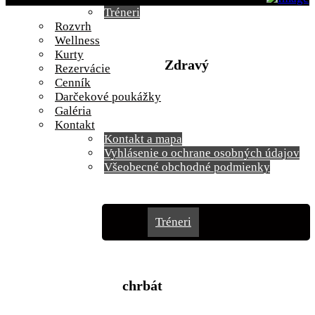
Tréneri
Rozvrh
Wellness
Kurty
Zdravý
Rezervácie
Cenník
Darčekové poukážky
Galéria
Kontakt
Kontakt a mapa
Vyhlásenie o ochrane osobných údajov
Všeobecné obchodné podmienky
Novinky
Fitness
Tréneri
Rozvrh
Wellness
chrbát
Kurty