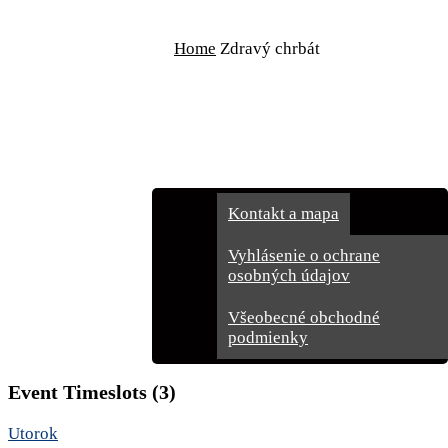
Rezervácie
Home
Zdravý chrbát
Cenník
Darčekové poukážky
Galéria
Kontakt
Kontakt a mapa
Vyhlásenie o ochrane
osobných údajov
Všeobecné obchodné
podmienky
Event Timeslots (3)
Utorok