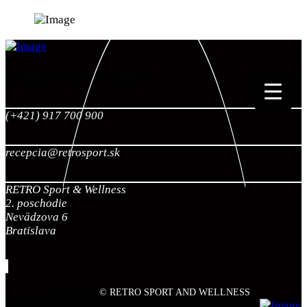
Contact Information
(+421) 917 700 900
recepcia@retrosport.sk
RETRO Sport & Wellness
2. poschodie
Nevädzova 6
Bratislava
Novinky
© RETRO SPORT AND WELLNESS
Fitness