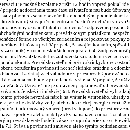
erváciu je možné bezplatne zrušiť 12 hodín vopred pokiaľ ide o 
 V prípade nedodržania tohto času užívateľom mu bude účtovan
, že sa v plnom rozsahu oboznámil s obchodnými podmienkami 
eho zdravotný stav pričom tento ani čiastočne nebráni vo využ
 tento povinný oznámiť takúto skutočnosť zodpovednej osobe. 6.2
bchodnými podmienkami, prevádzkovým poriadkom, bezpečnostn
bchádzať šetrne so všetkým zariadením a rešpektovať pokyny 
uterákov, kľúčov a pod. V prípade, že svojím konaním, spôsobí
ky zákonník) v znení neskorších predpisov. 6.4. Zodpovednosť
edpismi. Prevádzkovateľ nezodpovedá za škodu na veciach vnes
 ju odomknutú. Prevádzkovateľ má právo skrinky, ktoré zostanú
sobené porušením povinnosti nechať skrinku prázdnu a odomkn
 skladovať 14 dní aj veci zabudnuté v priestoroch športového c
Táto záloha mu bude v pri odchode vrátená. V prípade, že užív
vateľa. 6.7. Užívateľ nie je oprávnený uplatňovať od prevádz
, spoločenské, či iní akcie) 6.8. Prevádzkovateľ si vyhradzuje
omto prípade nevzniká nárok na vrátenie vstupného, úhrady za
jde k poruche dodávky vody, alebo elektrickej energie nemá u
ej situácií informovaný vopred (pred vstupom) do priestorov z
onávať športovú alebo inak fyzicky namáhavú činnosť, osobá
rým prevádzkovateľ udelil zákaz vstupu do priestorov. Prevád
ia
7.1. Práva a povinnosti zmluvou alebo týmito podmienkami 