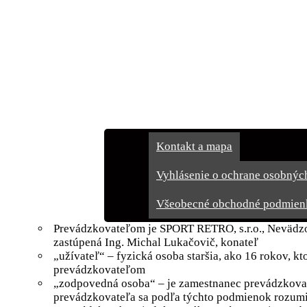
Rezervácie
Cenník
Darčekové poukážky
Galéria
Kontakt
Kontakt a mapa
Vyhlásenie o ochrane osobnýc
Všeobecné obchodné podmien
Prevádzkovateľom je SPORT RETRO, s.r.o., Nevädzov
zastúpená Ing. Michal Lukačovič, konateľ
„užívateľ“ – fyzická osoba staršia, ako 16 rokov,
prevádzkovateľom
„zodpovedná osoba“ – je zamestnanec prevádzkovat
prevádzkovateľa sa podľa týchto podmienok rozumi