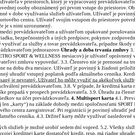
užívateľa v priestoroch, ktorý je vypracovaný prevádzkovateľ
povednej osoby oboznámený pri prvom vstupe do priestorov. O
činné v dobe využívania služieb užívateľom. Užívateľ je povinn
ortového centra. Užívateľ svojím vstupom do priestorov potvr
e je s nimi uzrozumený.
 medzi prevádzkovateľom a užívateľom
opakované porušovanie
riadku, bezpečnostných a iných predpisov, pokynov zodpovedn
é využívať za služby a tovar
prevádzkovateľa, prípadne škody n
evádzkovateľom jednorazovo
Úhrady a doba trvania zmluvy
3.
ky RETRO SPORT & WELLNESS
mesiacov) je užívateľ oprávnený 
teľovi zmluvu vypovedať. 3.3. Členstvo nie je prenosné na tret
 na dobu dva mesiace. Užívateľ je povinný k žiadosti priložiť
vinný uhradiť vstupný poplatok podľa aktuálneho cenníka. Kredi
ripísaný je nevratný. Užívateľ ho môže využiť na akékoľvek sl
 schválení prevádzkovateľom. 3.8. V prípade, že kreditná karta
ýške prepadá v prospech prevádzkovateľa. 3.9. Úhradu za členst
riedkov na účet prevádzkovateľa.
4. Multisport karta
4.1. Prev
lej len „karty“) na základe dohody medzi spoločnosťami SPOR
ého centra zaregistrovať. Pri registrácii je povinný uhradiť jed
latného cenníka. 4.3. Držiteľ karty môže využívať nasledovné 
ých služieb je možné urobiť sedem dní vopred. 5.2. Všetky sl
svojej kreditnej karte dostatočný kredit, resp. má riadne uhra