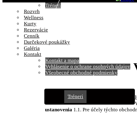
Tréneri
Rozvrh
Wellness
Kurty
Rezervácie
Cenník
Darčekové poukážky
Galéria
Kontakt
Kontakt a mapa
Vyhlásenie o ochrane osobných údajov
Všeobecné obchodné podmienky
Novinky
Fitness
Tréneri
ustanovenia
1.1. Pre účely týchto obcho
Rozvrh
Wellness
Kurty