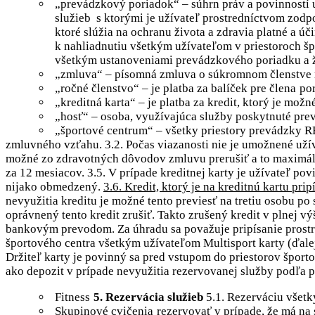
„prevádzkový poriadok“ – súhrn práv a povinností 
služieb s ktorými je užívateľ prostredníctvom zod
ktoré slúžia na ochranu života a zdravia platné a ú
k nahliadnutiu všetkým užívateľom v priestoroch šp
všetkým ustanoveniami prevádzkového poriadku a ž
„zmluva“ – písomná zmluva o súkromnom členstve
„ročné členstvo“ – je platba za balíček pre člena
po
„kreditná karta“ – je platba za kredit, ktorý je možn
„hosť“ – osoba, využívajúca služby poskytnuté pr
„športové centrum“ – všetky priestory prevádz
zmluvného vzťahu. 3.2. Počas viazanosti nie je umožnené užíva
možné zo zdravotných dôvodov zmluvu prerušiť a to maximálne
za 12 mesiacov. 3.5. V prípade kreditnej karty je užívateľ po
nijako obmedzený.
3.6. Kredit, ktorý je na kreditnú kartu p
nevyužitia kreditu je možné tento previesť na tretiu osobu po
oprávnený tento kredit zrušiť. Takto zrušený kredit v plnej v
bankovým prevodom. Za úhradu sa považuje pripísanie prost
športového centra všetkým užívateľom Multisport karty (ďa
Držiteľ karty je povinný sa pred vstupom do priestorov športov
ako depozit v prípade nevyužitia rezervovanej služby podľa p
Fitness
5. Rezervácia služieb
5.1. Rezerváciu všetk
Skupinové cvičenia
rezervovať v prípade, že má na 