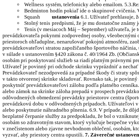
Wellness
systém, telefonicky alebo emailom. 5.3.Rez
Bedminton
hodín pokiaľ ide o skupinové cvičenia.
Squash
ustanovenia
6.1. Užívateľ prehlasuje
Stolný tenis
predpismi, že je mu dostatočne známy j
Tenis (v mesiacoch Máj – September)
užívateľa, je
prevádzkovateľa pokynmi zodpovednej osoby, všeobecnými o
priestoroch ohľaduplne, nenarušovať pokojnú atmosféru, zao
prevádzkovateľovi stratou zapožičaného športového náčinia, 
v súlade s ustanovením §420 zákona č. 40/1964 Zb. (Občians
osobám pri poskytovaní služieb sa riadi platným právnymi pr
Užívateľ je povinný pri odchode skrinku vyprázdniť a nechať
Prevádzkovateľ nezodpovedá za prípadné škody či straty spô
v takto otvorenej skrinke skladovať. Rovnako tak, je povinný
poskytnúť prevádzkovateľovi zálohu podľa platného cenníka. 
alebo zámok na skrinke záloha prepadá v prospech prevádzko
odôvodnených obmedzení prevádzky priestorov centra (športové
prevádzkovú dobu v odôvodnených prípadoch. Užívateľovi v t
alebo poskytnutie náhradného plnenia. 6.9. V prípade, že dô
bezplatné čerpanie služby za predpokladu, že bol o vzniknut
osobám so zdravotným stavom, ktorý vylučuje bezpečne vyk
v znečistenom alebo zjavne nevhodnom oblečení, osobám, kto
vyzvať, aby priestory centra opustili.
7. Záverečné ustanoven