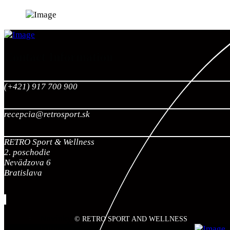
Contact Information
(+421) 917 700 900
recepcia@retrosport.sk
RETRO Sport & Wellness
2. poschodie
Nevädzova 6
Bratislava
Novinky
© RETRO SPORT AND WELLNESS
Fitness