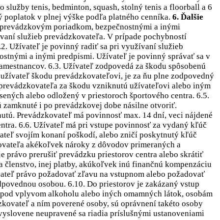
služby tenis, bedminton, squash, stolný tenis a floorball a 6
ý poplatok v plnej výške podľa platného cenníka.
6. Ďalšie
a prevádzkovým poriadkom, bezpečnostnými a inými
ívaní služieb prevádzkovateľa. V prípade pochybností
. Užívateľ je povinný radiť sa pri využívaní služieb
ými a inými predpismi. Užívateľ je povinný správať sa v
zamestnancov. 6.3. Užívateľ zodpovedá za škodu spôsobenú
 užívateľ škodu prevádzkovateľovi, je za ňu plne zodpovedný
 prevádzkovateľa za škodu vzniknutú užívateľovi alebo iným
ených alebo odložený v priestoroch športového centra. 6.5.
 zamknuté i po prevádzkovej dobe násilne otvoriť.
utú. Prevádzkovateľ má povinnosť max. 14 dní, veci nájdené
entra. 6.6. Užívateľ má pri vstupe povinnosť za vydaný kľúč
ateľ svojím konaní poškodí, alebo zničí poskytnutý kľúč
kovateľa akékoľvek nároky z dôvodov primeraných a
 právo prerušiť prevádzku priestorov centra alebo skrátiť
 členstvo, inej platby, akúkoľvek inú finančnú kompenzáciu
žívateľ právo požadovať zľavu na vstupnom alebo požadovať
odpovednou osobou. 6.10. Do priestorov je zakázaný vstup
m pod vplyvom alkoholu alebo iných omamných látok, osobám
zkovateľ a ním poverené osoby, sú oprávnení takéto osoby
vyslovene neupravené sa riadia príslušnými ustanoveniami