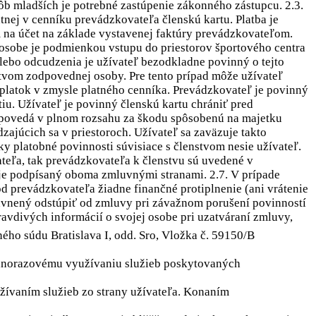
ôb mladších je potrebné zastúpenie zákonného zástupcu. 2.3.
nej v cenníku prevádzkovateľa členskú kartu. Platba je
 na účet na základe vystavenej faktúry prevádzkovateľom.
osobe je podmienkou vstupu do priestorov športového centra
alebo odcudzenia je užívateľ bezodkladne povinný o tejto
tvom zodpovednej osoby. Pre tento prípad môže užívateľ
oplatok v zmysle platného cenníka. Prevádzkovateľ je povinný
tiu. Užívateľ je povinný členskú kartu chrániť pred
dpovedá v plnom rozsahu za škodu spôsobenú na majetku
zajúcich sa v priestoroch. Užívateľ sa zaväzuje takto
y platobné povinnosti súvisiace s členstvom nesie užívateľ.
vateľa, tak prevádzkovateľa k členstvu sú uvedené v
je podpísaný oboma zmluvnými stranami. 2.7. V prípade
d prevádzkovateľa žiadne finančné protiplnenie (ani vrátenie
právnený odstúpiť od zmluvy pri závažnom porušení povinností
avdivých informácií o svojej osobe pri uzatváraní zmluvy,
ho súdu Bratislava I, odd. Sro, Vložka č. 59150/B
jednorazovému využívaniu služieb poskytovaných
ívaním služieb zo strany užívateľa. Konaním