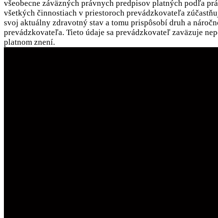
všeobecne záväzných právnych predpisov platných podľa práv
všetkých činnostiach v priestoroch prevádzkovateľa zúčastňu
svoj aktuálny zdravotný stav a tomu prispôsobí druh a náročn
prevádzkovateľa. Tieto údaje sa prevádzkovateľ zaväzuje nepo
platnom znení.