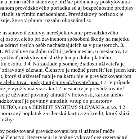
om a mimo iného stanovuje bližšie podmienky poskytovania
bsahom prevádzkového poriadku sú aj bezpečnostné predpisy,
ý riadiť sa týmito nariadeniami. Prevádzkový poriadok je
dzuje, že sa v plnom rozsahu oboznámil so
 ustanovení zmluvy, nerešpektovanie prevádzkového
ej osoby, alebo pri zavinenom spôsobení škody na majetku
a zdraví tretích osôb nachádzajúcich sa v priestoroch.
3.
1. Pri zmluve na dobu určitú (jeden mesiac, 6 mesiacov, 12
využívať poskytované služby len po dobu platného
iu osobu. 3.4. Na základe písomnej žiadosti užívateľa je
 zdravotný záznam. Členstvo je možné prerušiť len jeden krát
t, ktorý si užívateľ nabije na kartu nie je prevádzkovateľom
užby alebo tovar poskytnutý prevádzkovateľom.
3.7. V prípade
 nie je využívaná viac ako 12 mesiacov je prevádzkovateľ
vo je užívateľ povinný uhradiť v hotovosti, kartou alebo
ádzkovateľ je povinný umožniť vstup do priestorov
T RETRO, s.r.o a BENEFIT SYSTEMS SLOVAKIA, s.r.o. 4.2.
norazový poplatok za členskú kartu a za kredit, ktorý slúži,
služby:
užby poskytované prevádzkovateľom si užívateľ môže
dené členstvo. Rezerváciu je možné vykovať cez rezervačný