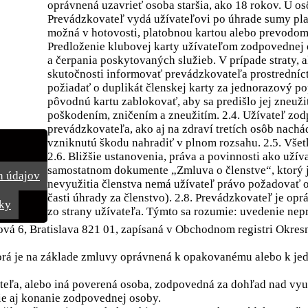
oprávnená uzavrieť osoba staršia, ako 18 rokov. U os
Prevádzkovateľ vydá užívateľovi po úhrade sumy plat
možná v hotovosti, platobnou kartou alebo prevodom
Predloženie klubovej karty užívateľom zodpovednej 
a čerpania poskytovaných služieb. V prípade straty, 
skutočnosti informovať prevádzkovateľa prostredníc
požiadať o duplikát členskej karty za jednorazový p
pôvodnú kartu zablokovať, aby sa predišlo jej zneuži
poškodením, zničením a zneužitím. 2.4. Užívateľ zo
prevádzkovateľa, ako aj na zdraví tretích osôb nachád
vzniknutú škodu nahradiť v plnom rozsahu. 2.5. Všetk
2.6. Bližšie ustanovenia, práva a povinnosti ako uží
samostatnom dokumente „Zmluva o členstve“, ktorý 
h údajov
nevyužitia členstva nemá užívateľ právo požadovať o
časti úhrady za členstvo). 2.8. Prevádzkovateľ je o
ky
zo strany užívateľa. Týmto sa rozumie: uvedenie nepr
á 6, Bratislava 821 01, zapísaná v Obchodnom registri Okresné
 ktorá je na základe zmluvy oprávnená k opakovanému alebo k 
eľa, alebo iná poverená osoba, zodpovedná za dohľad nad využ
e aj konanie zodpovednej osoby.