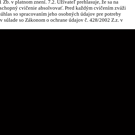
 v platnom znení. 7.2. Užívateľ prehlasuje, že sa na
e schopný cvičenie absolvovať. Pred každým cvičením zváži
 súhlas so spracovaním jeho osobných údajov pre potreby
 v súlade so Zákonom o ochrane údajov č. 428/2002 Z.z. v