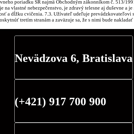
neho poriadku SR najmä Obchodným zákonníkom č. 513/1991 Zb.
je na vlastné nebezpečenstvo, je zdravý telesne aj duševne a j
osť a dĺžku cvičenia. 7.3. Užívateľ udeľuje prevádzkovateľovi
skytnúť tretím stranám a zaväzuje sa, že s nimi bude nakladať
Nevädzova 6, Bratislava
(+421) 917 700 900