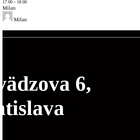
-
17:00
18:00
Milan
Milan
vädzova 6,
tislava