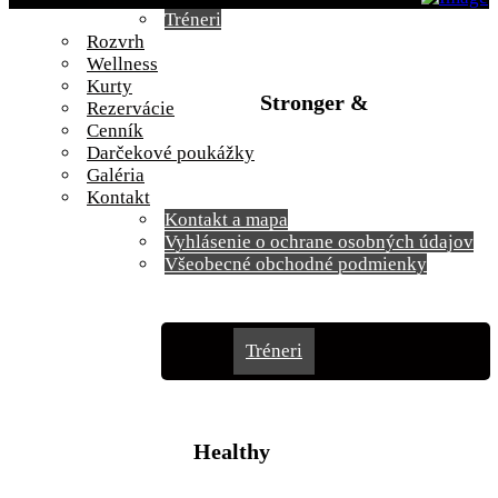
Tréneri
Rozvrh
Wellness
Kurty
Stronger &
Rezervácie
Cenník
Darčekové poukážky
Galéria
Kontakt
Kontakt a mapa
Vyhlásenie o ochrane osobných údajov
Všeobecné obchodné podmienky
Novinky
Fitness
Tréneri
Rozvrh
Wellness
Healthy
Kurty