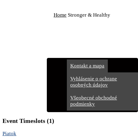
Rezervácie
Home
Stronger & Healthy
Cenník
Darčekové poukážky
Galéria
Kontakt
Kontakt a mapa
Vyhlásenie o ochrane
osobných údajov
Všeobecné obchodné
podmienky
Event Timeslots (1)
Piatok